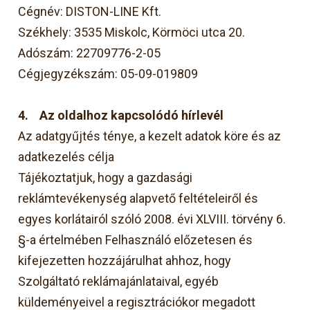
Cégnév: DISTON-LINE Kft.
Székhely: 3535 Miskolc, Körmöci utca 20.
Adószám: 22709776-2-05
Cégjegyzékszám: 05-09-019809
4.
Az oldalhoz kapcsolódó hírlevél
Az adatgyűjtés ténye, a kezelt adatok köre és az
adatkezelés célja
Tájékoztatjuk, hogy a gazdasági
reklámtevékenység alapvető feltételeiről és
egyes korlátairól szóló 2008. évi XLVIII. törvény 6.
§-a értelmében Felhasználó előzetesen és
kifejezetten hozzájárulhat ahhoz, hogy
Szolgáltató reklámajánlataival, egyéb
küldeményeivel a regisztrációkor megadott