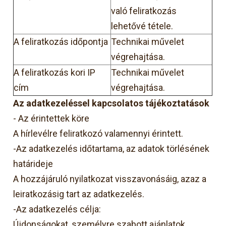
való feliratkozás
lehetővé tétele.
A feliratkozás időpontja
Technikai művelet
végrehajtása.
A feliratkozás kori IP
Technikai művelet
cím
végrehajtása.
Az adatkezeléssel kapcsolatos tájékoztatások
- Az érintettek köre
A hírlevélre feliratkozó valamennyi érintett.
-Az adatkezelés időtartama, az adatok törlésének
határideje
A hozzájáruló nyilatkozat visszavonásáig, azaz a
leiratkozásig tart az adatkezelés.
-Az adatkezelés célja:
Újdonságokat, személyre szabott ajánlatok,