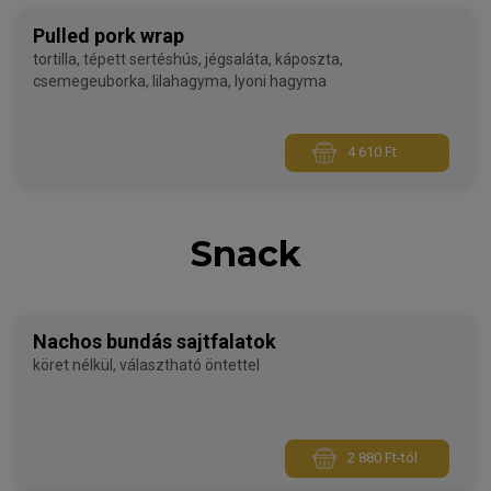
Pulled pork wrap
tortilla, tépett sertéshús, jégsaláta, káposzta,
csemegeuborka, lilahagyma, lyoni hagyma
4 610 Ft
Snack
Nachos bundás sajtfalatok
köret nélkül, választható öntettel
2 880 Ft-tól