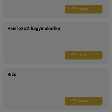
900 Ft
Panírozott hagymakarika
1 620 Ft
Rizs
840 Ft