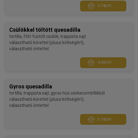
3 740 Ft
Csülökkel töltött quesadilla
tortilla, főtt-füstölt csülök, trappista sajt
választható körettel (plusz költségért),
választható öntettel
4 030 Ft
Gyros quesadilla
tortilla, trappista sajt, gyros hús csirkecombfiléből
választható körettel (plusz költségért),
választható öntettel
3 740 Ft