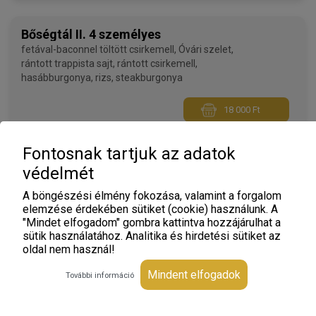
Bőségtál II. 4 személyes
fetával-baconnel töltött csirkemell, Óvári szelet,
rántott trappista sajt, rántott csirkemell,
hasábburgonya, rizs, steakburgonya
18 000 Ft
Fontosnak tartjuk az adatok
Bőségtál III. 4 személyes
védelmét
csülökkel töltött sertéskaraj, paradicsomos
csirkemell, rántott trappista sajt, rántott gomba,
A böngészési élmény fokozása, valamint a forgalom
hasábburgonya, steakburgonya
elemzése érdekében sütiket (cookie) használunk. A
"Mindet elfogadom" gombra kattintva hozzájárulhat a
sütik használatához. Analitika és hirdetési sütiket az
18 000 Ft
oldal nem használ!
Mindent elfogadok
További információ
Tészta