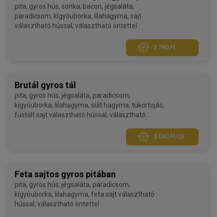
pita, gyros hús, sonka, bacon, jégsaláta,
paradicsom, kígyóuborka, lilahagyma, sajt
választható hússal, választható öntettel
3 780 Ft
Brutál gyros tál
pita, gyros hús, jégsaláta, paradicsom,
kígyóuborka, lilahagyma, sült hagyma, tükörtojás,
füstölt sajt választható hússal, választható
körettel, választható öntettel
5 040 Ft-tól
Feta sajtos gyros pitában
pita, gyros hús, jégsaláta, paradicsom,
kígyóuborka, lilahagyma, feta sajt választható
hússal, választható öntettel