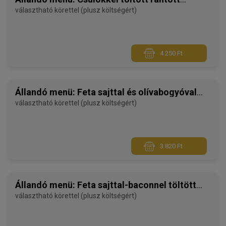
sertésborda
választható körettel (plusz költségért)
4 250 Ft
Állandó menü: Feta sajttal és olívabogyóval
töltött rántott csirkemell
választható körettel (plusz költségért)
3 820 Ft
Állandó menü: Feta sajttal-baconnel töltött
csirkemell rántva
választható körettel (plusz költségért)