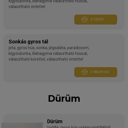
kígyóuborka, lilahagyma választható hússal,
választható öntettel
3 120 Ft
Sonkás gyros tál
pita, gyros hús, sonka, jégsaláta, paradicsom,
kígyóuborka, lilahagyma választható hússal,
választható körettel, választható öntettel
3 960 Ft-tól
Dürüm
Dürüm
tortilla, gyros hús csirkecombfiléből,