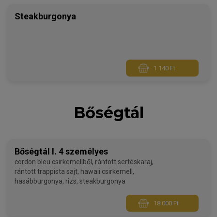
Steakburgonya
1 140 Ft
Bőségtál
Bőségtál I. 4 személyes
cordon bleu csirkemellből, rántott sertéskaraj,
rántott trappista sajt, hawaii csirkemell,
hasábburgonya, rizs, steakburgonya
18 000 Ft