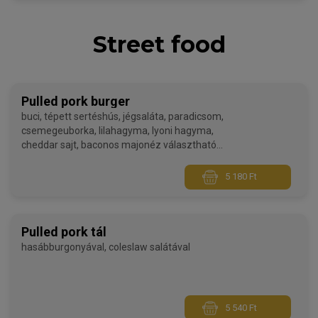
Street food
Pulled pork burger
buci, tépett sertéshús, jégsaláta, paradicsom,
csemegeuborka, lilahagyma, lyoni hagyma,
cheddar sajt, baconos majonéz választható
körettel (plusz költségért)
5 180 Ft
Pulled pork tál
hasábburgonyával, coleslaw salátával
5 540 Ft