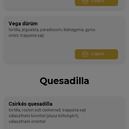
3 540 Ft
Vega dürüm
tortilla, jégsaláta, paradicsom, lilahagyma, gyros
öntet, trappista sajt
3 060 Ft
Quesadilla
Csirkés quesadilla
tortilla, roston sült csirkemell, trappista sajt
választható körettel (plusz költségért),
választható öntettel