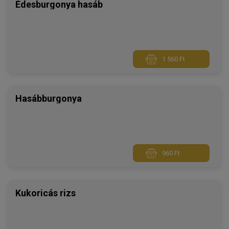
Édesburgonya hasáb
1 560 Ft
Hasábburgonya
960 Ft
Kukoricás rizs