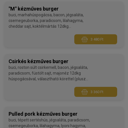
"M" kézműves burger
buci, marhahúspogácsa, bacon, jégsaláta,
csemegeuborka, paradicsom, lilahagyma,
cheddar sajt, koktélmártás 12dkg
húspogácsával,,választható körettel (plusz
költségért)
3 480 Ft
Csirkés kézműves burger
buci, roston sült csirkemell, bacon, jégsaláta,
paradicsom, füstölt sajt, majonéz 12dkg
húspogácsával, választható körettel (plusz
költségért)
3 360 Ft
Pulled pork kézműves burger
buci, tépett sertéshús, jégsaláta, paradicsom,
csemegeuborka, lilahagyma, lyoni hagyma,