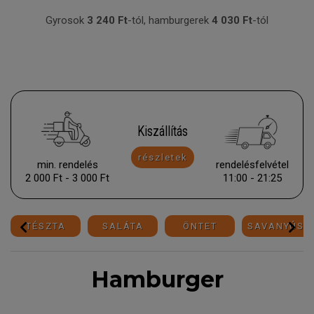
Gyrosok
3 24
0
Ft
-tól, hamburgerek
4 03
0 F
t
-tól
Kiszállítás
részletek
min. rendelés
rendelésfelvétel
2 000 Ft - 3 000 Ft
11:00 - 21:25
TÉSZTA
SALÁTA
ÖNTET
SAVANYÚSÁ
Hamburger