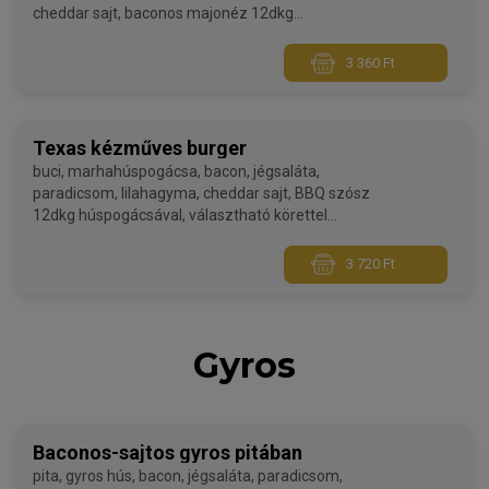
cheddar sajt, baconos majonéz 12dkg
húspogácsával, választható körettel (plusz
költségért)
3 360 Ft
Texas kézműves burger
buci, marhahúspogácsa, bacon, jégsaláta,
paradicsom, lilahagyma, cheddar sajt, BBQ szósz
12dkg húspogácsával, választható körettel
(plusz költségért)
3 720 Ft
Gyros
Baconos-sajtos gyros pitában
pita, gyros hús, bacon, jégsaláta, paradicsom,