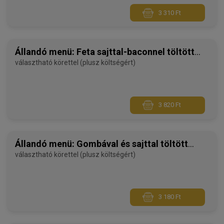
3 310 Ft
Állandó menü: Feta sajttal-baconnel töltött
sertéskaraj rántva
választható körettel (plusz költségért)
3 820 Ft
Állandó menü: Gombával és sajttal töltött
rántott sertésborda
választható körettel (plusz költségért)
3 180 Ft