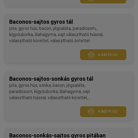
Baconos-sajtos gyros tál
pita, gyros hús, bacon, jégsaláta, paradicsom,
kígyóuborka, lilahagyma, sajt választható hússal,
választható körettel, választható öntettel
4 440 Ft-tól
Baconos-sajtos-sonkás gyros tál
pita, gyros hús, sonka, bacon, jégsaláta,
paradicsom, kígyóuborka, lilahagyma, sajt
választható hússal, választható körettel,
választható öntettel
4 860 Ft-tól
Baconos-sonkás-sajtos gyros pitában