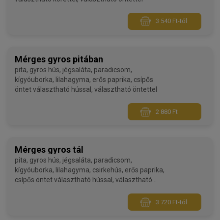
3 540 Ft-tól
Mérges gyros pitában
pita, gyros hús, jégsaláta, paradicsom,
kígyóuborka, lilahagyma, erős paprika, csípős
öntet választható hússal, választható öntettel
2 880 Ft
Mérges gyros tál
pita, gyros hús, jégsaláta, paradicsom,
kígyóuborka, lilahagyma, csirkehús, erős paprika,
csípős öntet választható hússal, választható
körettel, választható öntettel
3 720 Ft-tól