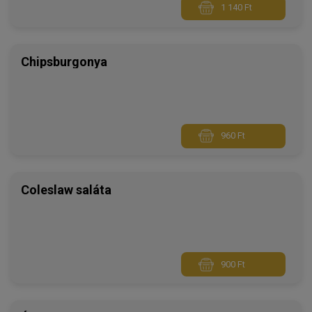
1 140 Ft
Chipsburgonya
960 Ft
Coleslaw saláta
900 Ft