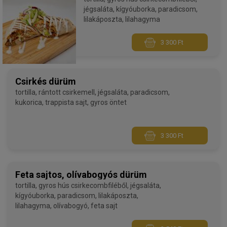
jégsaláta, kígyóuborka, paradicsom,
lilakáposzta, lilahagyma
3 300 Ft
Csirkés dürüm
tortilla, rántott csirkemell, jégsaláta, paradicsom,
kukorica, trappista sajt, gyros öntet
3 300 Ft
Feta sajtos, olívabogyós dürüm
tortilla, gyros hús csirkecombfiléből, jégsaláta,
kígyóuborka, paradicsom, lilakáposzta,
lilahagyma, olívabogyó, feta sajt